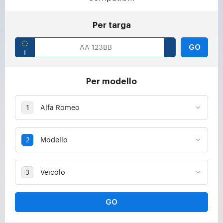
Per targa
GO
Per modello
GO