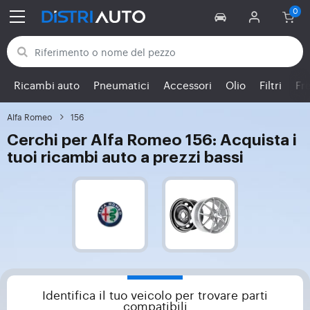
Torna alle categorie
Ricambi auto
Pneumatici
Accessori
Olio
Filtri
Fr
Alfa Romeo
156
Cerchi per Alfa Romeo 156: Acquista i
tuoi ricambi auto a prezzi bassi
Identifica il tuo veicolo per trovare parti
compatibili