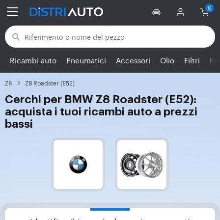
Torna alle categorie
Ricambi auto
Pneumatici
Accessori
Olio
Filtri
Fr
Z8
Z8 Roadster (E52)
Cerchi per BMW Z8 Roadster (E52):
acquista i tuoi ricambi auto a prezzi
bassi