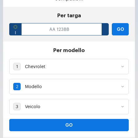
Per targa
GO
Per modello
GO