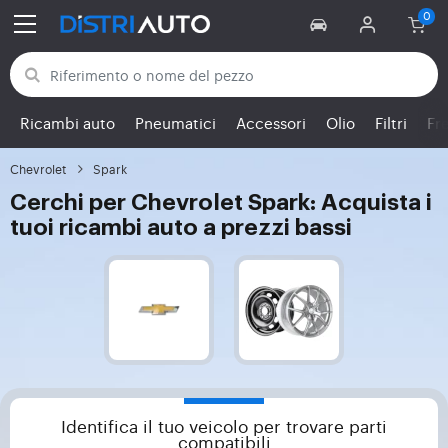
Torna alle categorie
Ricambi auto
Pneumatici
Accessori
Olio
Filtri
Fr
Chevrolet
Spark
Cerchi per Chevrolet Spark: Acquista i
tuoi ricambi auto a prezzi bassi
Identifica il tuo veicolo per trovare parti
compatibili