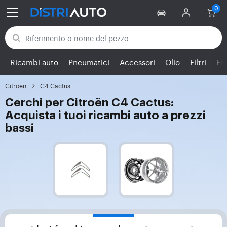
Torna alle categorie
Ricambi auto
Pneumatici
Accessori
Olio
Filtri
Fr
Citroën
C4 Cactus
Cerchi per Citroën C4 Cactus:
Acquista i tuoi ricambi auto a prezzi
bassi