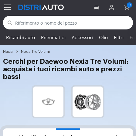
Torna alle categorie
Ricambi auto
Pneumatici
Accessori
Olio
Filtri
Fr
Nexia
Nexia Tre Volumi
Cerchi per Daewoo Nexia Tre Volumi:
acquista i tuoi ricambi auto a prezzi
bassi