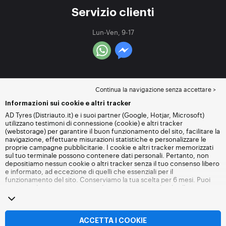
Servizio clienti
Lun-Ven, 9-17
Continua la navigazione senza accettare >
Informazioni sui cookie e altri tracker
AD Tyres (Distriauto.it) e i suoi partner (Google, Hotjar, Microsoft)
utilizzano testimoni di connessione (cookie) e altri tracker
(webstorage) per garantire il buon funzionamento del sito, facilitare la
navigazione, effettuare misurazioni statistiche e personalizzare le
proprie campagne pubblicitarie. I cookie e altri tracker memorizzati
sul tuo terminale possono contenere dati personali. Pertanto, non
depositiamo nessun cookie o altri tracker senza il tuo consenso libero
e informato, ad eccezione di quelli che essenziali per il
funzionamento del sito. Conserviamo la tua scelta per 6 mesi. Puoi
revocare il tuo consenso in qualsiasi momento andando alla
pagina
dei cookie e altri tracker
. Puoi scegliere di continuare a navigare
senza accettare il deposito di cookie o altri tracker. Il rifiuto non
impedisce l'accesso ai servizi Distriauto.it. Per maggiori informazioni,
visita
la pagina cookie e
altri tracker
.
ACCETTA I COOKIE