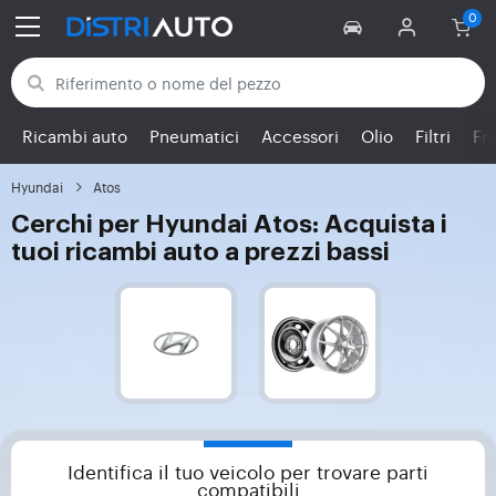
Torna alle categorie
Ricambi auto
Pneumatici
Accessori
Olio
Filtri
Fr
Hyundai
Atos
Cerchi per Hyundai Atos: Acquista i
tuoi ricambi auto a prezzi bassi
Identifica il tuo veicolo per trovare parti
compatibili