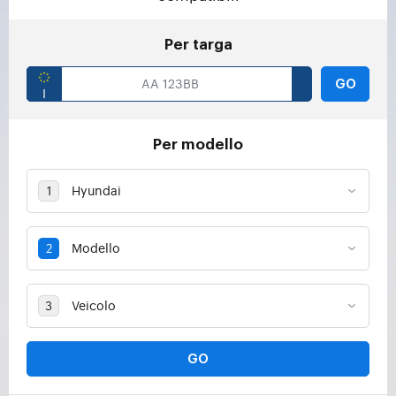
Per targa
GO
Per modello
GO