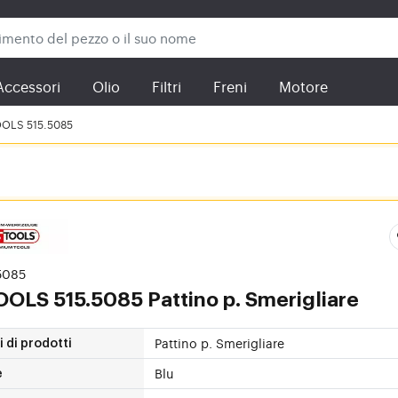
Accessori
Olio
Filtri
Freni
Motore
OLS 515.5085
.5085
TOOLS
515.5085 Pattino p. Smerigliare
Pattino p. Smerigliare
 di prodotti
Blu
e