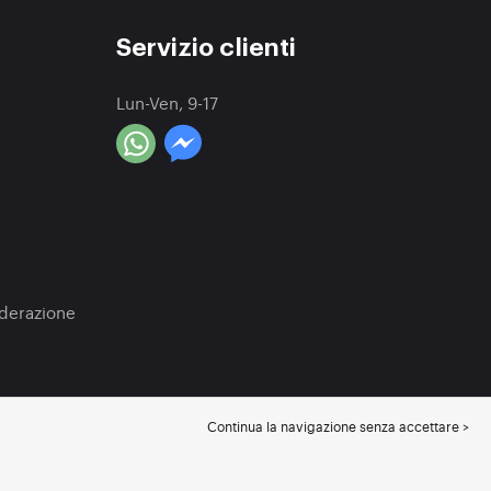
Servizio clienti
Lun-Ven, 9-17
a
oderazione
Continua la navigazione senza accettare >