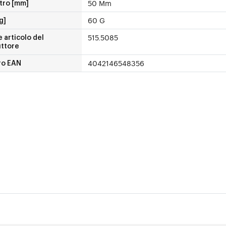
50 Mm
tro [mm]
60 G
g]
515.5085
 articolo del
uttore
4042146548356
o EAN