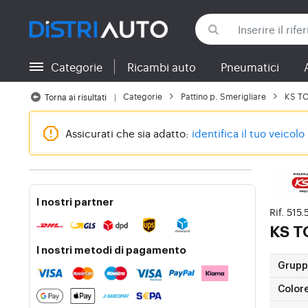
Categorie
Ricambi auto
Pneumatici
Torna alle categorie
Categorie
Pattino p. Smerigliare
KS TO
Torna ai risultati
Assicurati che sia adatto:
identifica il tuo veicolo
I nostri partner
Rif. 515
KS 
I nostri metodi di pagamento
Gruppi
Color