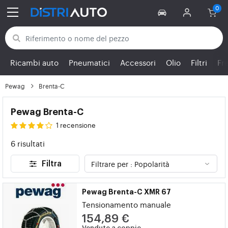
Torna alle categorie
Ricambi auto
Pneumatici
Accessori
Olio
Filtri
Fr
Pewag
Brenta-C
Pewag Brenta-C
1 recensione
6 risultati
Filtra
Pewag Brenta-C XMR 67
Tensionamento manuale
154,89 €
Vendute a coppie