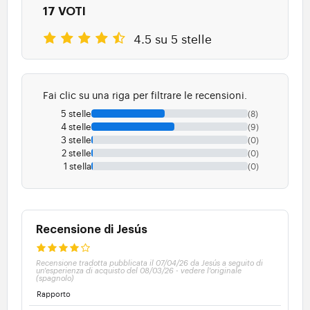
17 VOTI
4.5 su 5 stelle
Fai clic su una riga per filtrare le recensioni.
5 stelle
(8)
4 stelle
(9)
3 stelle
(0)
2 stelle
(0)
1 stella
(0)
Recensione di Jesús
Recensione tradotta pubblicata il 07/04/26 da Jesús a seguito di
un'esperienza di acquisto del 08/03/26
-
vedere l'originale
(spagnolo)
Rapporto