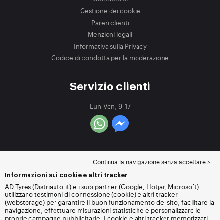
Gestione dei cookie
Pareri clienti
Menzioni legali
Informativa sulla Privacy
Codice di condotta per la moderazione
Servizio clienti
Lun-Ven, 9-17
Continua la navigazione senza accettare >
Informazioni sui cookie e altri tracker
AD Tyres (Distriauto.it) e i suoi partner (Google, Hotjar, Microsoft)
utilizzano testimoni di connessione (cookie) e altri tracker
(webstorage) per garantire il buon funzionamento del sito, facilitare la
navigazione, effettuare misurazioni statistiche e personalizzare le
proprie campagne pubblicitarie. I cookie e altri tracker memorizzati