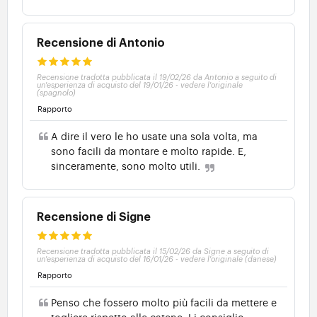
Recensione di Antonio
Recensione tradotta pubblicata il 19/02/26 da Antonio a seguito di
un'esperienza di acquisto del 19/01/26
-
vedere l'originale
(spagnolo)
Rapporto
A dire il vero le ho usate una sola volta, ma
sono facili da montare e molto rapide. E,
sinceramente, sono molto utili.
Recensione di Signe
Recensione tradotta pubblicata il 15/02/26 da Signe a seguito di
un'esperienza di acquisto del 16/01/26
-
vedere l'originale (danese)
Rapporto
Penso che fossero molto più facili da mettere e
togliere rispetto alle catene. Li consiglio