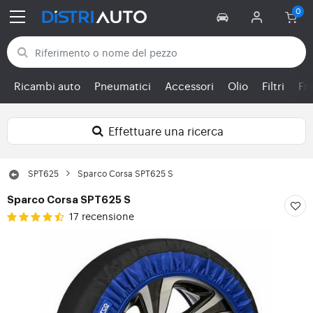
Torna alle categorie
Ricambi auto
Pneumatici
Accessori
Olio
Filtri
Fr
Effettuare una ricerca
SPT625
Sparco Corsa SPT625 S
Sparco Corsa SPT625 S
17 recensione