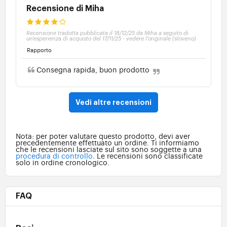
Recensione di Miha
Recensione tradotta pubblicata il 18/12/25 da Miha a seguito di
un'esperienza di acquisto del 17/11/25
-
vedere l'originale (sloveno)
Rapporto
Consegna rapida, buon prodotto
Vedi altre recensioni
Nota: per poter valutare questo prodotto, devi aver
precedentemente effettuato un ordine. Ti informiamo
che le recensioni lasciate sul sito sono soggette a una
procedura di controllo
. Le recensioni sono classificate
solo in ordine cronologico.
FAQ