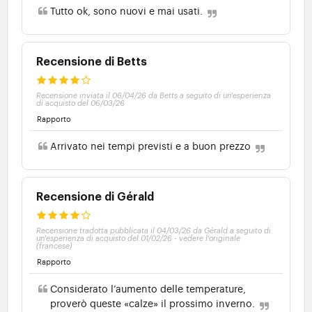
Tutto ok, sono nuovi e mai usati.
Recensione di Betts
Recensione inviata il 06/04/26 da Betts a seguito di un'esperienza
di acquisto del 06/03/26
Rapporto
Arrivato nei tempi previsti e a buon prezzo
Recensione di Gérald
Recensione tradotta pubblicata il 04/03/26 da Gérald a seguito di
un'esperienza di acquisto del 01/02/26
-
vedere l'originale
(francese)
Rapporto
Considerato l’aumento delle temperature,
proverò queste «calze» il prossimo inverno.