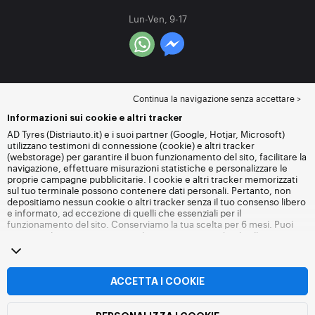
Lun-Ven, 9-17
Continua la navigazione senza accettare >
Informazioni sui cookie e altri tracker
AD Tyres (Distriauto.it) e i suoi partner (Google, Hotjar, Microsoft)
utilizzano testimoni di connessione (cookie) e altri tracker
(webstorage) per garantire il buon funzionamento del sito, facilitare la
navigazione, effettuare misurazioni statistiche e personalizzare le
proprie campagne pubblicitarie. I cookie e altri tracker memorizzati
sul tuo terminale possono contenere dati personali. Pertanto, non
depositiamo nessun cookie o altri tracker senza il tuo consenso libero
e informato, ad eccezione di quelli che essenziali per il
funzionamento del sito. Conserviamo la tua scelta per 6 mesi. Puoi
revocare il tuo consenso in qualsiasi momento andando alla
pagina
dei cookie e altri tracker
. Puoi scegliere di continuare a navigare
senza accettare il deposito di cookie o altri tracker. Il rifiuto non
impedisce l'accesso ai servizi Distriauto.it. Per maggiori informazioni,
visita
la pagina cookie e
altri tracker
.
ACCETTA I COOKIE