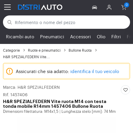
Torna alle categorie
Ricambi auto
Pneumatici
Accessori
Olio
Filtri
Fr
Categorie
Ruote e pneumatici
Bullone Ruota
H&R SPEZIALFEDERN Vite...
Assicurati che sia adatto:
identifica il tuo veicolo
Marca: H&R SPEZIALFEDERN
Rif. 1457406
H&R SPEZIALFEDERN
Vite ruota M14 con testa
tonda mobile R14mm 1457406 Bullone Ruota
Dimensioni filettatura: M14x1,5
Lunghezza stelo [mm]: 74 Mm
|