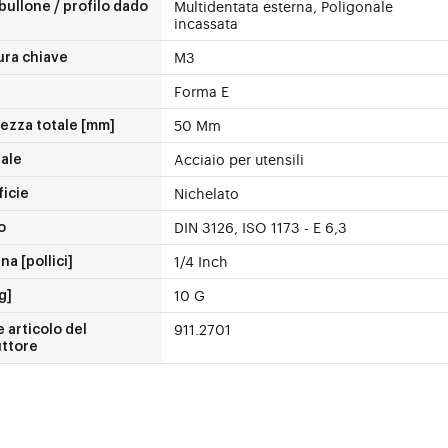
Multidentata esterna, Poligonale
bullone / profilo dado
incassata
M3
ura chiave
Forma E
50 Mm
ezza totale [mm]
Acciaio per utensili
ale
Nichelato
icie
DIN 3126, ISO 1173 - E 6,3
o
1/4 Inch
a [pollici]
10 G
g]
911.2701
 articolo del
uttore