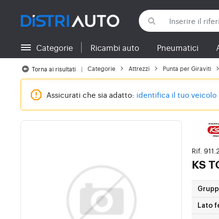
Categorie
Ricambi auto
Pneumatici
Torna alle categorie
Categorie
Attrezzi
Punta per Giraviti
Torna ai risultati
Assicurati che sia adatto:
identifica il tuo veicolo
Rif. 911
KS 
Gruppi
Lato f