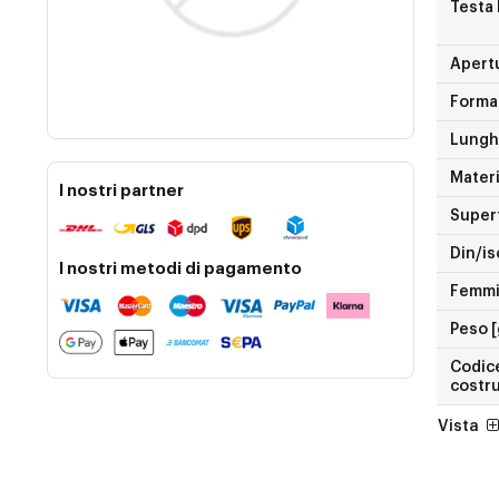
Testa 
Apert
Forma
Lungh
Materi
I nostri partner
Superf
Din/is
I nostri metodi di pagamento
Femmin
Peso [
Codice
costr
Vista