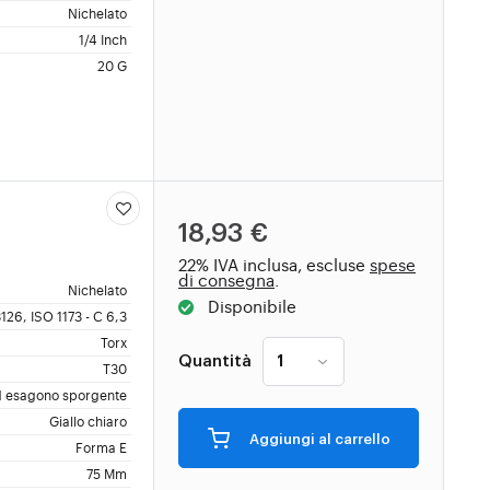
Nichelato
1/4 Inch
20 G
18,93 €
22% IVA inclusa, escluse
spese
di consegna
.
Nichelato
Disponibile
126, ISO 1173 - C 6,3
Torx
Quantità
T30
 esagono sporgente
Giallo chiaro
Aggiungi al carrello
Forma E
75 Mm