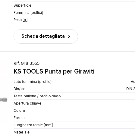
Superficie
Femmina [pollici]
Peso [g]
Scheda dettagliata
Rif. 918.3555
KS TOOLS
Punta per Giraviti
Lato femmina (profilo)
Ad
Din/iso
DIN 3
Testa bullone / profilo dado
Apertura chiave
Colore
Forma
Lunghezza totale [mm]
Materiale