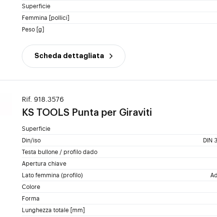
Superficie
Femmina [pollici]
Peso [g]
Scheda dettagliata
Rif. 918.3576
KS TOOLS
Punta per Giraviti
Superficie
Din/iso
DIN 3
Testa bullone / profilo dado
Apertura chiave
Lato femmina (profilo)
Ad
Colore
Forma
Lunghezza totale [mm]