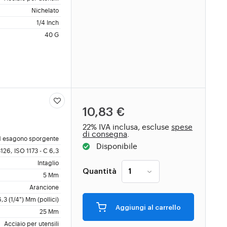
Nichelato
1/4 Inch
40 G
10,83 €
22% IVA inclusa, escluse
spese
di consegna
.
 esagono sporgente
Disponibile
126, ISO 1173 - C 6,3
Intaglio
Quantità
5 Mm
Arancione
6,3 (1/4") Mm (pollici)
Aggiungi al carrello
25 Mm
Acciaio per utensili