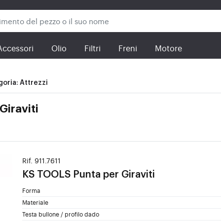
Accessori
Olio
Filtri
Freni
Motore
goria: Attrezzi
Giraviti
Rif. 911.7611
KS TOOLS
Punta per Giraviti
Forma
Materiale
Testa bullone / profilo dado