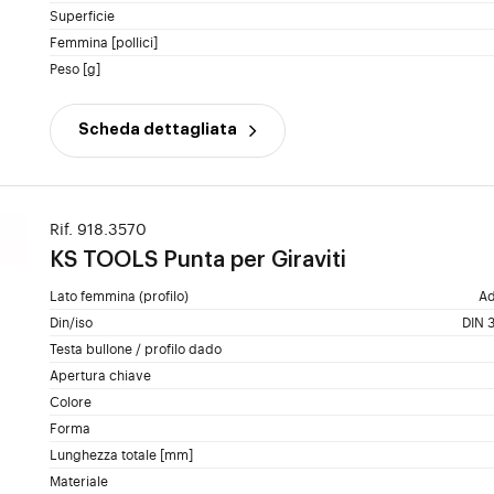
Superficie
Femmina [pollici]
Peso [g]
Scheda dettagliata
Rif. 918.3570
KS TOOLS
Punta per Giraviti
Lato femmina (profilo)
Ad
Din/iso
DIN 3
Testa bullone / profilo dado
Apertura chiave
Colore
Forma
Lunghezza totale [mm]
Materiale