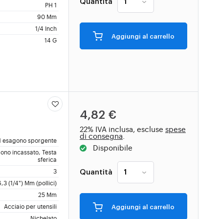
Quantità
PH 1
90 Mm
1/4 Inch
Aggiungi al carrello
14 G
4,82 €
22% IVA inclusa, escluse
spese
di consegna
.
 esagono sporgente
Disponibile
ono incassato, Testa
sferica
3
Quantità
6,3 (1/4") Mm (pollici)
25 Mm
Acciaio per utensili
Aggiungi al carrello
Nichelato