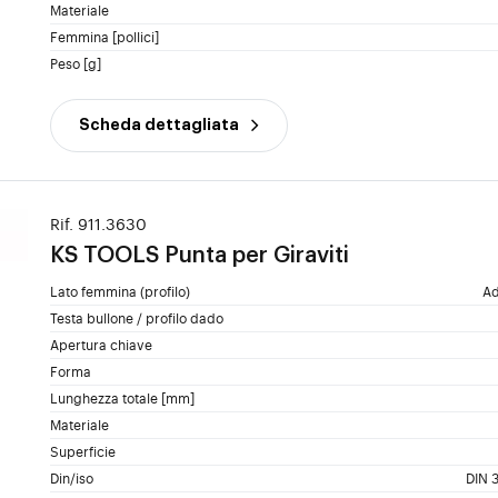
Materiale
Femmina [pollici]
Peso [g]
Scheda dettagliata
Rif. 911.3630
KS TOOLS
Punta per Giraviti
Lato femmina (profilo)
Ad
Testa bullone / profilo dado
Apertura chiave
Forma
Lunghezza totale [mm]
Materiale
Superficie
Din/iso
DIN 3