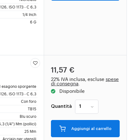
126, ISO 1173 - C 6,3
1/4 Inch
6 G
11,57 €
22% IVA inclusa, escluse
spese
di consegna
.
 esagono sporgente
Disponibile
126, ISO 1173 - C 6,3
Con foro
Quantità
TB15
Blu scuro
6,3 (1/4") Mm (pollici)
Aggiungi al carrello
25 Mm
Acciaio per utensili