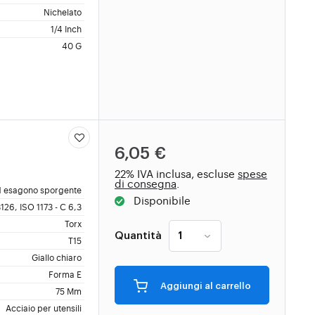
Nichelato
1/4 Inch
40 G
6,05 €
22% IVA inclusa, escluse
spese
di consegna
.
 esagono sporgente
Disponibile
126, ISO 1173 - C 6,3
Torx
Quantità
T15
Giallo chiaro
Forma E
Aggiungi al carrello
75 Mm
Acciaio per utensili