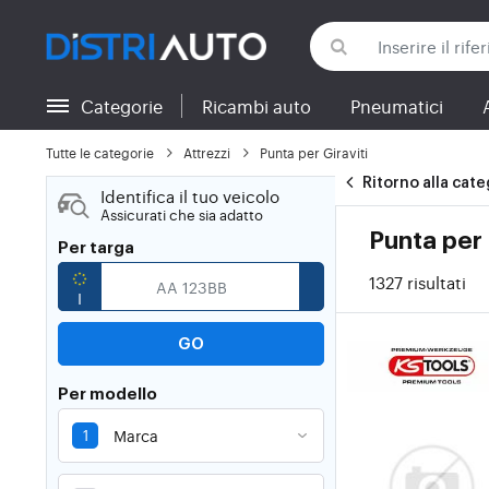
Categorie
Ricambi auto
Pneumatici
Torna alle categorie
Tutte le categorie
Attrezzi
Punta per Giraviti
Ritorno alla cate
Identifica il tuo veicolo
Assicurati che sia adatto
Punta per 
Per targa
1327 risultati
GO
Per modello