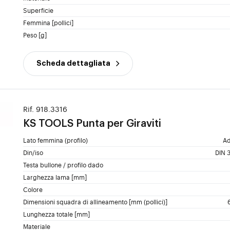
Superficie
Femmina [pollici]
Peso [g]
Scheda dettagliata
Rif. 918.3316
KS TOOLS
Punta per Giraviti
Lato femmina (profilo)
Ad
Din/iso
DIN 3
Testa bullone / profilo dado
Larghezza lama [mm]
Colore
Dimensioni squadra di allineamento [mm (pollici)]
Lunghezza totale [mm]
Materiale