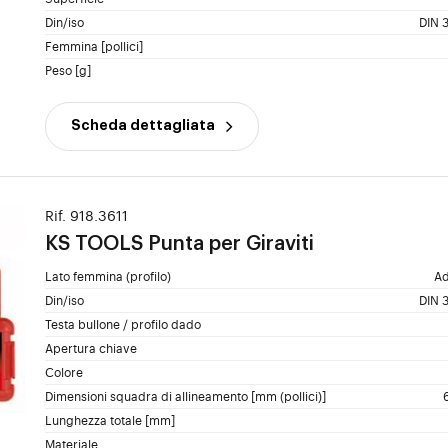
Din/iso
DIN 3
Femmina [pollici]
Peso [g]
Scheda dettagliata
Rif. 918.3611
KS TOOLS
Punta per Giraviti
Lato femmina (profilo)
Ad
Din/iso
DIN 3
Testa bullone / profilo dado
Apertura chiave
Colore
Dimensioni squadra di allineamento [mm (pollici)]
Lunghezza totale [mm]
Materiale