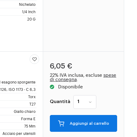
Nichelato
1/4 Inch
20 G
6,05 €
22% IVA inclusa, escluse
spese
di consegna
.
 esagono sporgente
Disponibile
126, ISO 1173 - C 6,3
Torx
Quantità
T27
Giallo chiaro
Forma E
Aggiungi al carrello
75 Mm
Acciaio per utensili