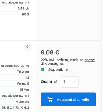
Acciaio per utensili
1/4 Inch
90 G
9,08 €
22% IVA inclusa, escluse
spese
di consegna
.
 esagono sporgente
Disponibile
Tri-Wing
#3
Quantità
Forma E
25 Mm
Acciaio per utensili
Aggiungi al carrello
Nichelato
126, ISO 1173 - C 6,3