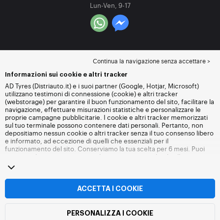
Lun-Ven, 9-17
Continua la navigazione senza accettare >
Informazioni sui cookie e altri tracker
AD Tyres (Distriauto.it) e i suoi partner (Google, Hotjar, Microsoft)
utilizzano testimoni di connessione (cookie) e altri tracker
(webstorage) per garantire il buon funzionamento del sito, facilitare la
navigazione, effettuare misurazioni statistiche e personalizzare le
proprie campagne pubblicitarie. I cookie e altri tracker memorizzati
sul tuo terminale possono contenere dati personali. Pertanto, non
depositiamo nessun cookie o altri tracker senza il tuo consenso libero
e informato, ad eccezione di quelli che essenziali per il
funzionamento del sito. Conserviamo la tua scelta per 6 mesi. Puoi
revocare il tuo consenso in qualsiasi momento andando alla
pagina
dei cookie e altri tracker
. Puoi scegliere di continuare a navigare
senza accettare il deposito di cookie o altri tracker. Il rifiuto non
impedisce l'accesso ai servizi Distriauto.it. Per maggiori informazioni,
visita
la pagina cookie e
altri tracker
.
ACCETTA I COOKIE
PERSONALIZZA I COOKIE