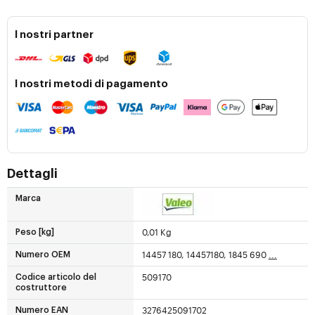
I nostri partner
I nostri metodi di pagamento
Dettagli
Marca
0,01 Kg
Peso [kg]
14457 180, 14457180, 1845 690
...
Numero OEM
509170
Codice articolo del
costruttore
3276425091702
Numero EAN