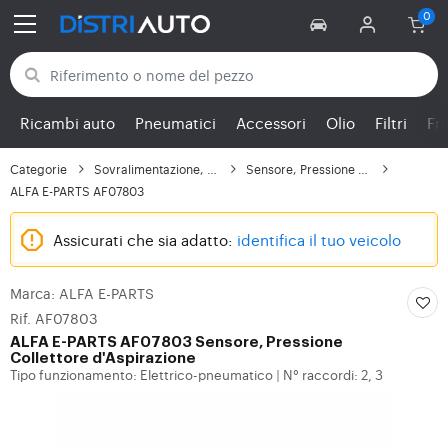
Torna alle categorie
Ricambi auto
Pneumatici
Accessori
Olio
Filtri
Fr
Categorie
Sovralimentazione, Turbo
Sensore, Pressione Col...
ALFA E-PARTS AF07803
Assicurati che sia adatto:
identifica il tuo veicolo
Marca: ALFA E-PARTS
Rif. AF07803
ALFA E-PARTS
AF07803 Sensore, Pressione
Collettore d'Aspirazione
Tipo funzionamento: Elettrico-pneumatico
N° raccordi: 2, 3
|