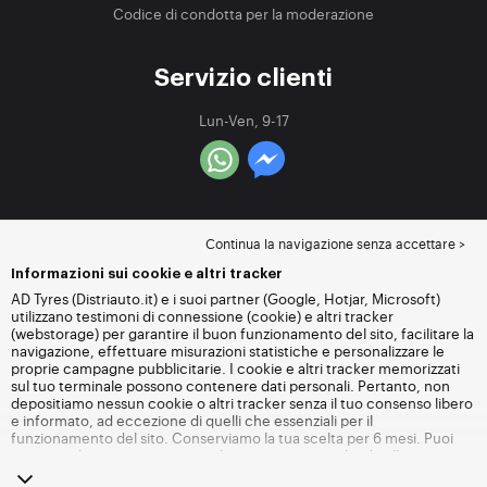
Codice di condotta per la moderazione
Servizio clienti
Lun-Ven, 9-17
Continua la navigazione senza accettare >
Informazioni sui cookie e altri tracker
AD Tyres (Distriauto.it) e i suoi partner (Google, Hotjar, Microsoft)
utilizzano testimoni di connessione (cookie) e altri tracker
(webstorage) per garantire il buon funzionamento del sito, facilitare la
navigazione, effettuare misurazioni statistiche e personalizzare le
proprie campagne pubblicitarie. I cookie e altri tracker memorizzati
sul tuo terminale possono contenere dati personali. Pertanto, non
depositiamo nessun cookie o altri tracker senza il tuo consenso libero
e informato, ad eccezione di quelli che essenziali per il
funzionamento del sito. Conserviamo la tua scelta per 6 mesi. Puoi
revocare il tuo consenso in qualsiasi momento andando alla
pagina
dei cookie e altri tracker
. Puoi scegliere di continuare a navigare