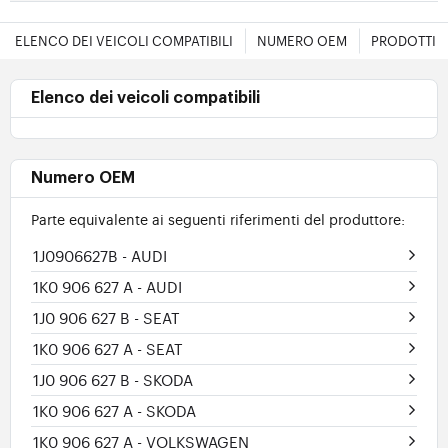
ELENCO DEI VEICOLI COMPATIBILI
NUMERO OEM
PRODOTTI E
Elenco dei veicoli compatibili
Numero OEM
Parte equivalente ai seguenti riferimenti del produttore:
1J0906627B
- AUDI
1K0 906 627 A
- AUDI
1J0 906 627 B
- SEAT
1K0 906 627 A
- SEAT
1J0 906 627 B
- SKODA
1K0 906 627 A
- SKODA
1K0 906 627 A
- VOLKSWAGEN