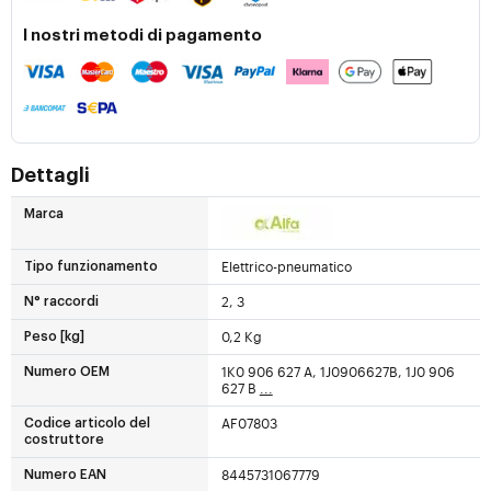
I nostri metodi di pagamento
Dettagli
Marca
Elettrico-pneumatico
Tipo funzionamento
2, 3
N° raccordi
0,2 Kg
Peso [kg]
1K0 906 627 A, 1J0906627B, 1J0 906
Numero OEM
627 B
...
AF07803
Codice articolo del
costruttore
8445731067779
Numero EAN