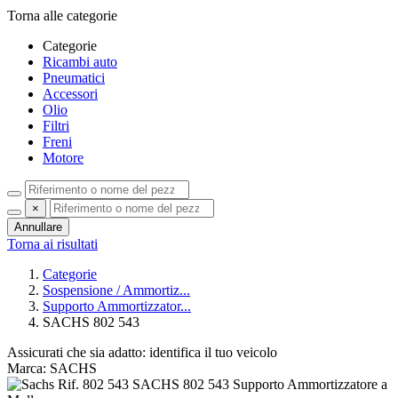
Torna alle categorie
Categorie
Ricambi auto
Pneumatici
Accessori
Olio
Filtri
Freni
Motore
×
Annullare
Torna ai risultati
Categorie
Sospensione / Ammortiz...
Supporto Ammortizzator...
SACHS 802 543
Assicurati che sia adatto:
identifica il tuo veicolo
Marca: SACHS
Rif. 802 543
SACHS
802 543 Supporto Ammortizzatore a