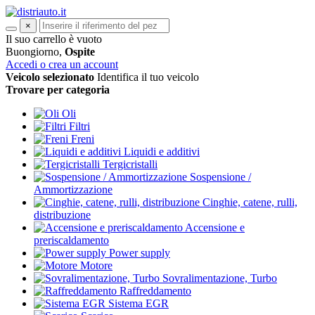
×
Il suo carrello è vuoto
Buongiorno,
Ospite
Accedi o crea un account
Veicolo selezionato
Identifica il tuo veicolo
Trovare per categoria
Oli
Filtri
Freni
Liquidi e additivi
Tergicristalli
Sospensione /
Ammortizzazione
Cinghie, catene, rulli,
distribuzione
Accensione e
preriscaldamento
Power supply
Motore
Sovralimentazione, Turbo
Raffreddamento
Sistema EGR